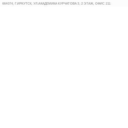
Перейти
664074, Г.ИРКУТСК, УЛ.АКАДЕМИКА КУРЧАТОВА 3, 2 ЭТАЖ, ОФИС 211
к
содержимому