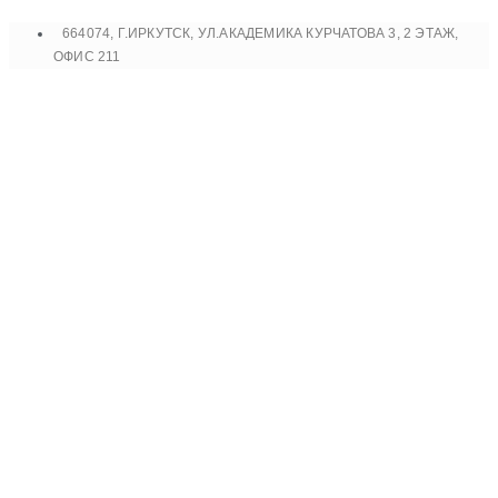
Перейти
664074, Г.ИРКУТСК, УЛ.АКАДЕМИКА КУРЧАТОВА 3, 2 ЭТАЖ,
к
ОФИС 211
содержимому