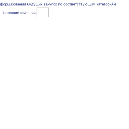
формировании будущих закупок по соответствующим категориям
Название компании
ИНН
Контактное лицо
Телефон
Электронный адрес
Город / Часовой пояс
Описание товаров / услуг