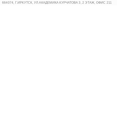
Перейти
664074, Г.ИРКУТСК, УЛ.АКАДЕМИКА КУРЧАТОВА 3, 2 ЭТАЖ, ОФИС 211
к
содержимому