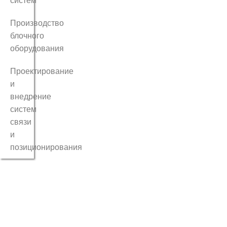
систем
Производство
блочного
оборудования
Проектирование
и
внедрение
систем
связи
и
позиционирования