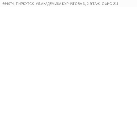
Перейти
664074, Г.ИРКУТСК, УЛ.АКАДЕМИКА КУРЧАТОВА 3, 2 ЭТАЖ, ОФИС 211
к
содержимому