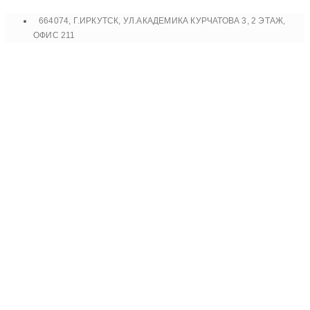
Перейти
664074, Г.ИРКУТСК, УЛ.АКАДЕМИКА КУРЧАТОВА 3, 2 ЭТАЖ,
к
ОФИС 211
содержимому