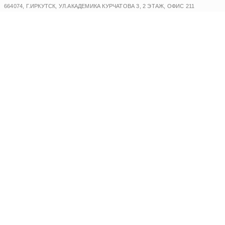
Перейти
664074, Г.ИРКУТСК, УЛ.АКАДЕМИКА КУРЧАТОВА 3, 2 ЭТАЖ, ОФИС 211
к
содержимому