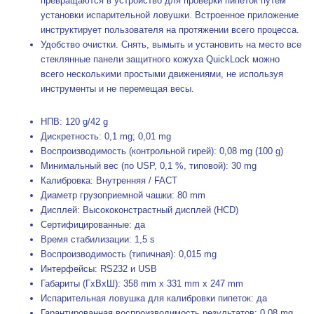
превращаются в устройство для проверки пипеток путем
установки испарительной ловушки. Встроенное приложение
инструктирует пользователя на протяжении всего процесса.
Удобство очистки. Снять, вымыть и установить на место все
стеклянные панели защитного кожуха QuickLock можно
всего несколькими простыми движениями, не используя
инструменты и не перемещая весы.
НПВ: 120 g/42 g
Дискретность: 0,1 mg; 0,01 mg
Воспроизводимость (контрольной гирей): 0,08 mg (100 g)
Минимальный вес (по USP, 0,1 %, типовой): 30 mg
Калибровка: Внутренняя / FACT
Диаметр грузоприемной чашки: 80 mm
Дисплей: Высококонстрастный дисплей (HCD)
Сертифицированные: да
Время стабилизации: 1,5 s
Воспроизводимость (типичная): 0,015 mg
Интерфейсы: RS232 и USB
Габариты (ГxВxШ): 358 mm x 331 mm x 247 mm
Испарительная ловушка для калибровки пипеток: да
Гарантированная воспроизводимость результатов: 0,08 mg