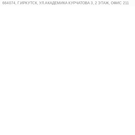
Перейти
664074, Г.ИРКУТСК, УЛ.АКАДЕМИКА КУРЧАТОВА 3, 2 ЭТАЖ, ОФИС 211
к
содержимому