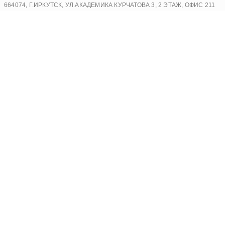
Перейти
664074, Г.ИРКУТСК, УЛ.АКАДЕМИКА КУРЧАТОВА 3, 2 ЭТАЖ, ОФИС 211
к
содержимому