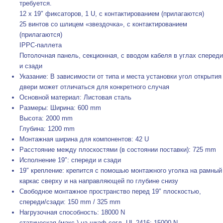
требуется.
12 x 19″ фиксаторов, 1 U, с контактированием (прилагаются)
25 винтов со шлицем «звездочка», с контактированием
(прилагаются)
IPPC-паллета
Потолочная панель, секционная, с вводом кабеля в углах спереди
и сзади
Указание: В зависимости от типа и места установки угол открытия
двери может отличаться для конкретного случая
Основной материал: Листовая сталь
Размеры: Ширина: 600 mm
Высота: 2000 mm
Глубина: 1200 mm
Монтажная ширина для компонентов: 42 U
Расстояние между плоскостями (в состоянии поставки): 725 mm
Исполнение 19″: спереди и сзади
19″ крепление: крепится с помошью монтажного уголка на рамный
каркас сверху и на направляющей по глубине снизу
Свободное монтажное пространство перед 19″ плоскостью,
спереди/сзади: 150 mm / 325 mm
Нагрузочная способность: 18000 N
статическая (макс.) на шкаф согл. UL 2416: 15000 N