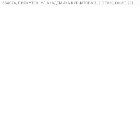
Перейти
664074, Г.ИРКУТСК, УЛ.АКАДЕМИКА КУРЧАТОВА 3, 2 ЭТАЖ, ОФИС 211
к
содержимому