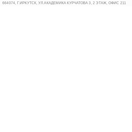
Перейти
664074, Г.ИРКУТСК, УЛ.АКАДЕМИКА КУРЧАТОВА 3, 2 ЭТАЖ, ОФИС 211
к
содержимому