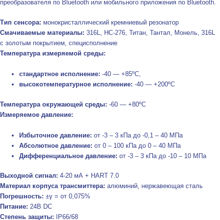
преобразователя по Bluetooth или мобильного приложения по Bluetooth.
Тип сенсора:
монокристаллический кремниевый резонатор
Смачиваемые материалы:
316L, HC-276, Титан, Тантал, Монель, 316L
с золотым покрытием, специсполнение
Температура измеряемой среды:
стандартное исполнение:
-40 — +85ºC,
высокотемпературное исполнение:
-40 — +200ºC
Температура окружающей среды:
-60 — +80ºC
Измеряемое давление:
Избыточное давление:
от -3 – 3 кПа до -0,1 – 40 МПа
Абсолютное давление:
от 0 – 100 кПа до 0 – 40 МПа
Дифференциальное давление:
от -3 – 3 кПа до -10 – 10 МПа
Выходной сигнал:
4-20 мА + HART 7.0
Материал корпуса трансмиттера:
алюминий, нержавеющая сталь
Погрешность:
±γ = от 0,075%
Питание:
24В DC
Степень защиты:
IP66/68