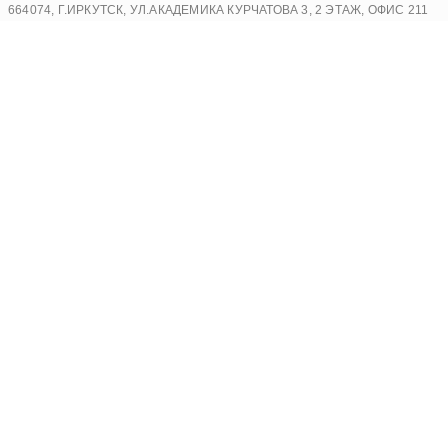
Перейти
664074, Г.ИРКУТСК, УЛ.АКАДЕМИКА КУРЧАТОВА 3, 2 ЭТАЖ, ОФИС 211
к
содержимому