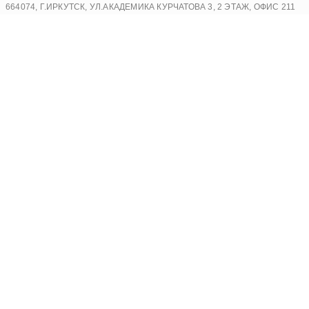
Перейти
664074, Г.ИРКУТСК, УЛ.АКАДЕМИКА КУРЧАТОВА 3, 2 ЭТАЖ, ОФИС 211
к
содержимому