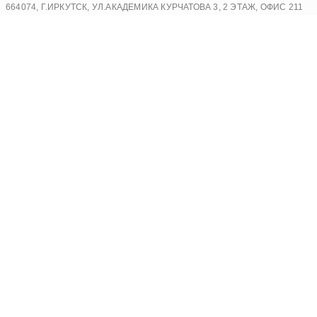
Перейти
664074, Г.ИРКУТСК, УЛ.АКАДЕМИКА КУРЧАТОВА 3, 2 ЭТАЖ, ОФИС 211
к
содержимому