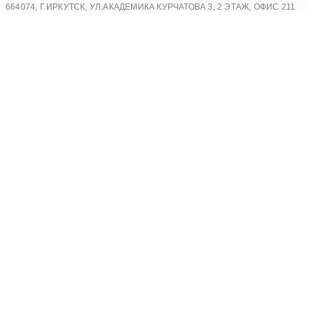
Перейти
664074, Г.ИРКУТСК, УЛ.АКАДЕМИКА КУРЧАТОВА 3, 2 ЭТАЖ, ОФИС 211
к
содержимому