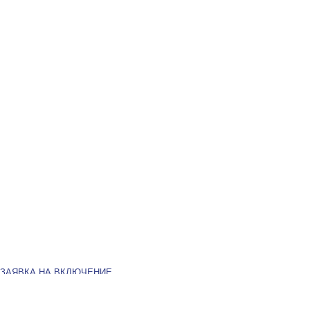
ЗАЯВКА НА ВКЛЮЧЕНИЕ
В РЕЕСТР ПОСТАВЩИКОВ
Пожалуйста, заполните форму, чтобы ваша компания была внесена в