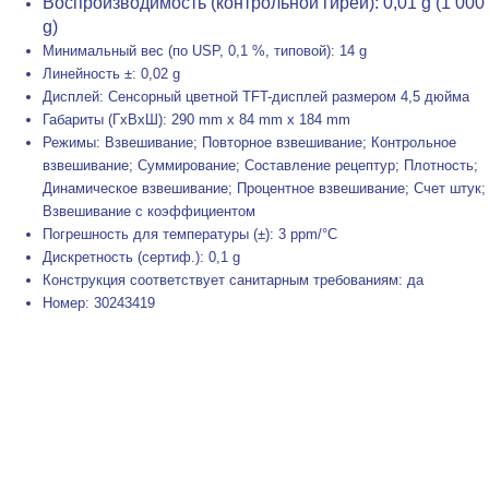
Воспроизводимость (контрольной гирей): 0,01 g (1 000
g)
Минимальный вес (по USP, 0,1 %, типовой): 14 g
Линейность ±: 0,02 g
Дисплей: Сенсорный цветной TFT-дисплей размером 4,5 дюйма
Габариты (ГxВxШ): 290 mm x 84 mm x 184 mm
Режимы: Взвешивание; Повторное взвешивание; Контрольное
взвешивание; Суммирование; Составление рецептур; Плотность;
Динамическое взвешивание; Процентное взвешивание; Счет штук;
Взвешивание с коэффициентом
Погрешность для температуры (±): 3 ppm/°C
Дискретность (сертиф.): 0,1 g
Конструкция соответствует санитарным требованиям: да
Номер: 30243419