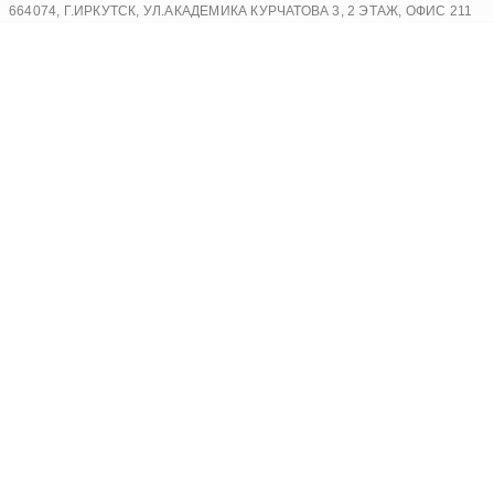
Перейти
664074, Г.ИРКУТСК, УЛ.АКАДЕМИКА КУРЧАТОВА 3, 2 ЭТАЖ, ОФИС 211
к
содержимому