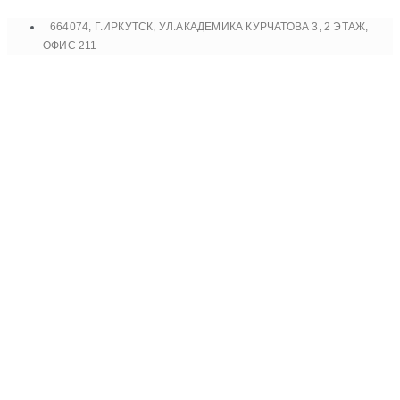
Перейти
664074, Г.ИРКУТСК, УЛ.АКАДЕМИКА КУРЧАТОВА 3, 2 ЭТАЖ,
к
ОФИС 211
содержимому