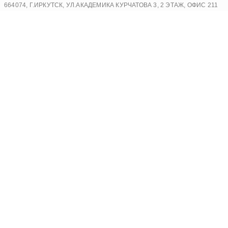
Перейти
664074, Г.ИРКУТСК, УЛ.АКАДЕМИКА КУРЧАТОВА 3, 2 ЭТАЖ, ОФИС 211
к
содержимому