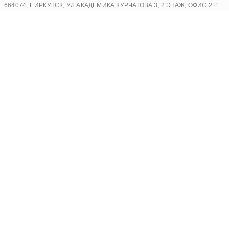
Перейти
664074, Г.ИРКУТСК, УЛ.АКАДЕМИКА КУРЧАТОВА 3, 2 ЭТАЖ, ОФИС 211
к
содержимому