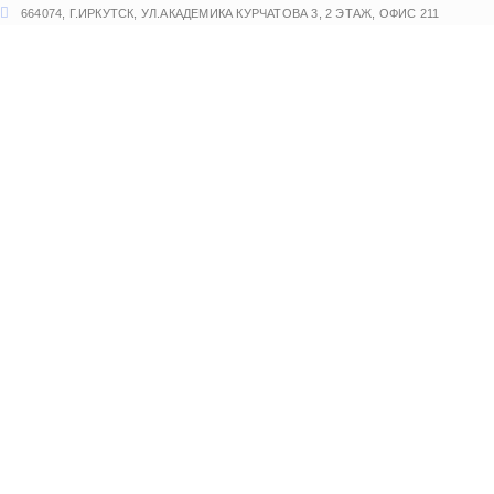
Перейти
664074, Г.ИРКУТСК, УЛ.АКАДЕМИКА КУРЧАТОВА 3, 2 ЭТАЖ, ОФИС 211
к
содержимому