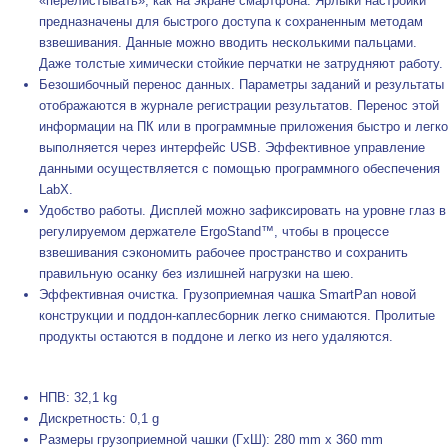
«перелистывать», как на экране смартфона. Ярлыки настройки
предназначены для быстрого доступа к сохраненным методам
взвешивания. Данные можно вводить несколькими пальцами.
Даже толстые химически стойкие перчатки не затрудняют работу.
Безошибочный перенос данных. Параметры заданий и результаты
отображаются в журнале регистрации результатов. Перенос этой
информации на ПК или в программные приложения быстро и легко
выполняется через интерфейс USB. Эффективное управление
данными осуществляется с помощью программного обеспечения
LabX.
Удобство работы. Дисплей можно зафиксировать на уровне глаз в
регулируемом держателе ErgoStand™, чтобы в процессе
взвешивания сэкономить рабочее пространство и сохранить
правильную осанку без излишней нагрузки на шею.
Эффективная очистка. Грузоприемная чашка SmartPan новой
конструкции и поддон-каплесборник легко снимаются. Пролитые
продукты остаются в поддоне и легко из него удаляются.
НПВ: 32,1 kg
Дискретность: 0,1 g
Размеры грузоприемной чашки (ГxШ): 280 mm x 360 mm