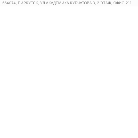
Перейти
664074, Г.ИРКУТСК, УЛ.АКАДЕМИКА КУРЧАТОВА 3, 2 ЭТАЖ, ОФИС 211
к
содержимому