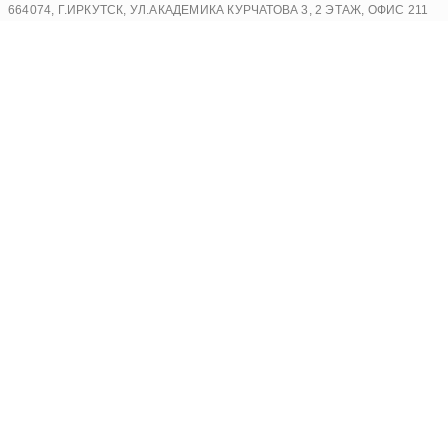
Перейти
664074, Г.ИРКУТСК, УЛ.АКАДЕМИКА КУРЧАТОВА 3, 2 ЭТАЖ, ОФИС 211
к
содержимому