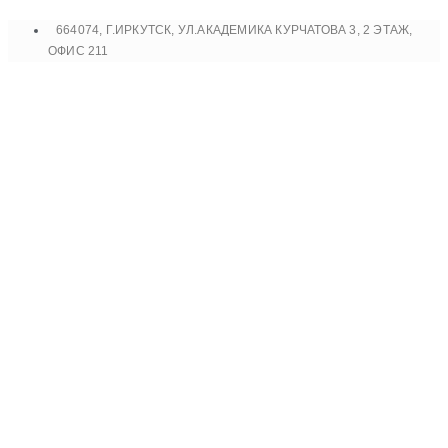
Перейти
664074, Г.ИРКУТСК, УЛ.АКАДЕМИКА КУРЧАТОВА 3, 2 ЭТАЖ,
к
ОФИС 211
содержимому