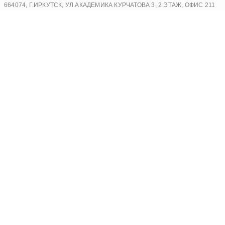
Перейти
664074, Г.ИРКУТСК, УЛ.АКАДЕМИКА КУРЧАТОВА 3, 2 ЭТАЖ, ОФИС 211
к
содержимому