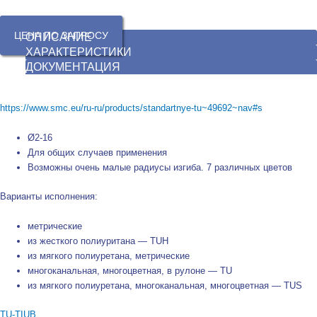
ЦЕНА ПО ЗАПРОСУ
ОПИСАНИЕ
ХАРАКТЕРИСТИКИ
ДОКУМЕНТАЦИЯ
https://www.smc.eu/ru-ru/products/standartnye-tu~49692~nav#s
Ø2-16
Для общих случаев применения
Возможны очень малые радиусы изгиба. 7 различных цветов
Варианты исполнения:
метрические
из жесткого полиуритана — TUH
из мягкого полиуретана, метрические
многоканальная, многоцветная, в рулоне — TU
из мягкого полиуретана, многоканальная, многоцветная — TUS
TU-TIUB