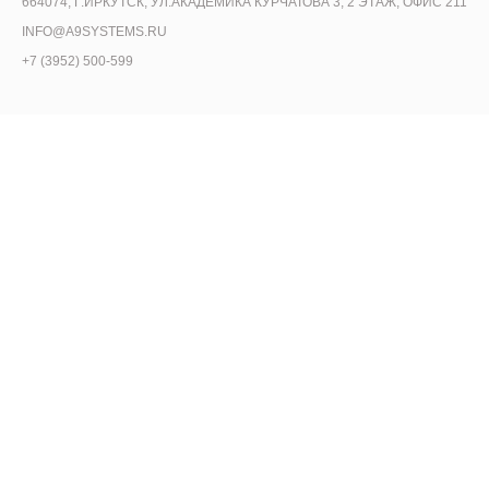
664074, Г.ИРКУТСК, УЛ.АКАДЕМИКА КУРЧАТОВА 3, 2 ЭТАЖ, ОФИС 211
INFO@A9SYSTEMS.RU
+7 (3952) 500-599